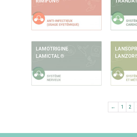
RIMIFON®
TRANDA
LAMOTRIGINE
LANSOP
LAMICTAL®
LANZOR
←
1
2