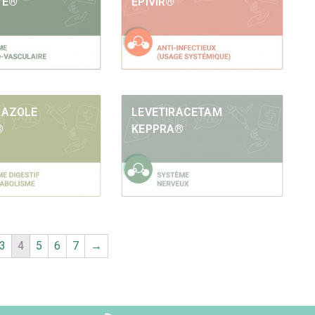
TE®
EPIVIR®
RAZOLE
LEVETIRACETAM
®
KEPPRA®
3
4
5
6
7
→