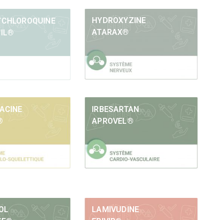
HYDROXYZINE
CHLOROQUINE
ATARAX®
IL®
ACINE
IRBESARTAN
®
APROVEL®
OL
LAMIVUDINE