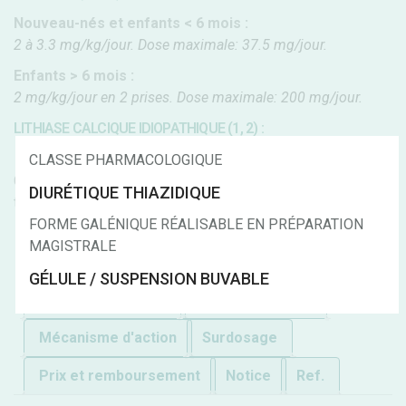
Nouveau-nés et enfants < 6 mois :
2 à 3.3 mg/kg/jour. Dose maximale: 37.5 mg/jour.
Enfants > 6 mois :
2 mg/kg/jour en 2 prises. Dose maximale: 200 mg/jour.
LITHIASE CALCIQUE IDIOPATHIQUE (1, 2) :
1 à 2 mg/kg/jour.
CLASSE PHARMACOLOGIQUE
Classe pharmacologique :
Diurétique thiazidique
Classe
DIURÉTIQUE THIAZIDIQUE
thérapeutique :
Système cardio-vasculaire
FORME GALÉNIQUE RÉALISABLE EN PRÉPARATION
MAGISTRALE
Général
C.I.
Précautions d'emploi
GÉLULE / SUSPENSION BUVABLE
Effets indésirables
Forme galénique
Mécanisme d'action
Surdosage
Prix et remboursement
Notice
Ref.