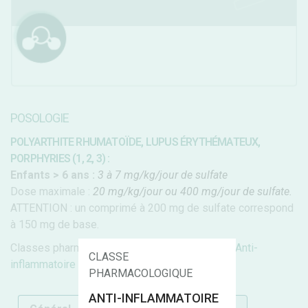
POSOLOGIE
POLYARTHITE RHUMATOÏDE, LUPUS ÉRYTHÉMATEUX,
PORPHYRIES (1, 2, 3) :
Enfants > 6 ans :
3 à 7 mg/kg/jour de sulfate
Dose maximale :
20 mg/kg/jour ou 400 mg/jour de sulfate.
ATTENTION : un comprimé à 200 mg de sulfate correspond
à 150 mg de base.
Classes pharmacologiques :
Anti-rhumatismal
,
Anti-
CLASSE
inflammatoire
Classe thérapeutique :
Sans nom
PHARMACOLOGIQUE
ANTI-INFLAMMATOIRE