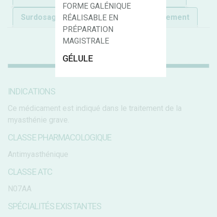
FORME GALÉNIQUE
Surdosage
Ref.
Prix et remboursement
RÉALISABLE EN
PRÉPARATION
MAGISTRALE
GÉLULE
INDICATIONS
Ce médicament est indiqué dans le traitement de la
myasthénie grave.
CLASSE PHARMACOLOGIQUE
Antimyasthénique
CLASSE ATC
N07AA
SPÉCIALITÉS EXISTANTES