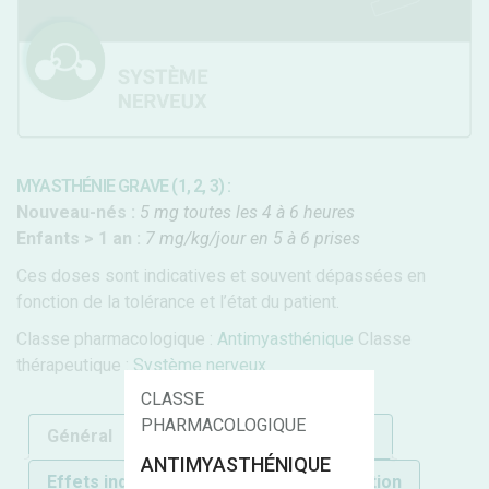
MYASTHÉNIE GRAVE (1, 2, 3) :
Nouveau-nés :
5 mg toutes les 4 à 6 heures
Enfants > 1 an :
7 mg/kg/jour en 5 à 6 prises
Ces doses sont indicatives et souvent dépassées en
fonction de la tolérance et l’état du patient.
Classe pharmacologique :
Antimyasthénique
Classe
thérapeutique :
Système nerveux
CLASSE
PHARMACOLOGIQUE
Général
C.I.
Précautions d'emploi
ANTIMYASTHÉNIQUE
Effets indésirables
Mécanisme d'action