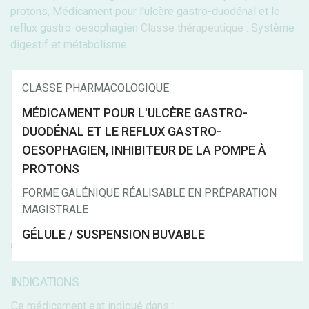
protons
,
Médicament pour l'ulcère gastro-duodénal et le
reflux gastro-oesophagien
Classe thérapeutique :
Système
digestif et métabolisme
CLASSE PHARMACOLOGIQUE
Général
C.I.
Précautions d'emploi
MÉDICAMENT POUR L'ULCÈRE GASTRO-
Effets indésirables
Forme galénique
DUODÉNAL ET LE REFLUX GASTRO-
Mécanisme d'action
Surdosage
OESOPHAGIEN, INHIBITEUR DE LA POMPE À
PROTONS
Prix et remboursement
Notice
Ref.
FORME GALÉNIQUE RÉALISABLE EN PRÉPARATION
MAGISTRALE
GÉLULE / SUSPENSION BUVABLE
INDICATIONS
Ce médicament est indiqué dans :