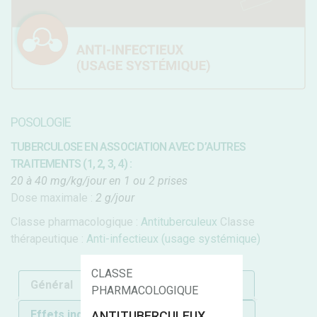
POSOLOGIE
TUBERCULOSE EN ASSOCIATION AVEC D’AUTRES
TRAITEMENTS (1, 2, 3, 4) :
20 à 40 mg/kg/jour en 1 ou 2 prises
Dose maximale :
2 g/jour
Classe pharmacologique :
Antituberculeux
Classe
thérapeutique :
Anti-infectieux (usage systémique)
CLASSE
Général
C.I.
Précautions d'emploi
PHARMACOLOGIQUE
Effets indésirables
Forme galénique
ANTITUBERCULEUX