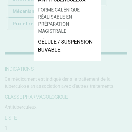
FORME GALÉNIQUE
Mécanisme d'action
Surdosage
RÉALISABLE EN
Prix et remboursement
Ref.
PRÉPARATION
MAGISTRALE
GÉLULE / SUSPENSION
BUVABLE
INDICATIONS
Ce médicament est indiqué dans le traitement de la
tuberculose an association avec d’autres traitements.
CLASSE PHARMACOLOGIQUE
Antituberculeux
LISTE
1