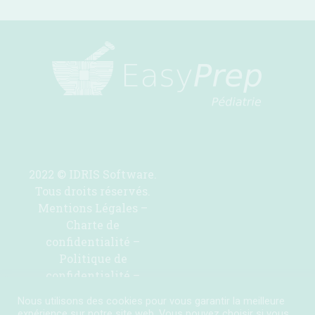
2022 © IDRIS Software.
Tous droits réservés.
Mentions Légales
–
Charte de
confidentialité
–
Politique de
confidentialité
–
Contactez-nous pour
Nous utilisons des cookies pour vous garantir la meilleure
ajouter une molécule
expérience sur notre site web. Vous pouvez choisir si vous